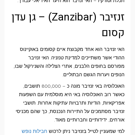
תכלת וטורקיז – האי זנזיבר הוא היעד האידיאלי עבורך.
–
זנזיבר (Zanzibar) – גן עדן
גן
עדן
קסום
קסום
האי זנזיבר הוא אחד מקבוצת איים קסומים באוקיינוס
ההודי אשר משתייכים למדינת טנזניה. האי זנזיבר
מפורסם בחופים הלבנים, אתרי הצלילה והשנירקול שבו,
הנופים ויערות הגשם הבתוליים.
האוכלוסיה באי זנזיבר מונה כ – 800,000 תושבים,
כאשר רוב האוכלוסיה באי היא מוסלמית עם השפעות
אפריקאיות, הודיות ותרבויות עתיקות אחרות. תושבי
זנזיבר מסתמכים על התיירות הנכנסת, כך שהם מכניסי
אורחים, ידידותיים וחברותיים מאוד.
למי שמעוניין לטייל בזנזיבר ניתן לרכוש
חבילות נופש