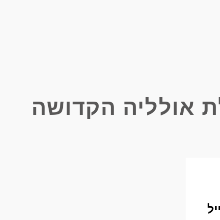
 אולליה הקדושה
יל