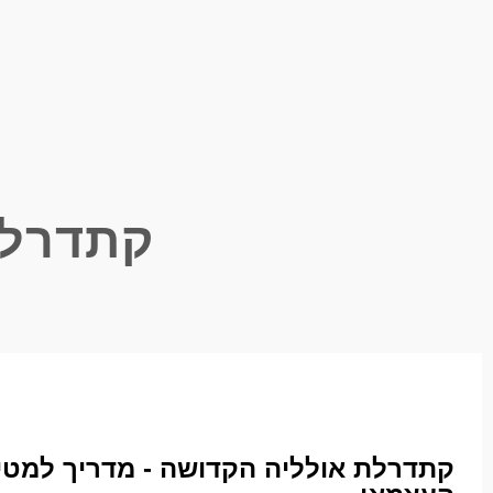
קתדרלת
קתדרלת אולליה הקדושה - מדריך למטי