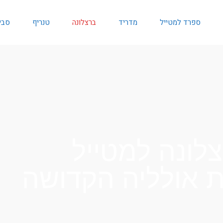
ספרד למטייל
מדריד
ברצלונה
טנריף
סבי
לונה למטייל
 אולליה הקדושה