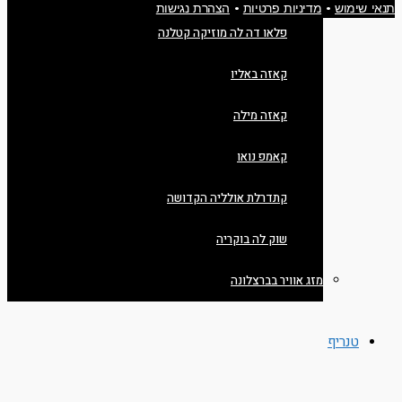
תנאי שימוש
•
מדיניות פרטיות
•
הצהרת נגישות
פלאו דה לה מוזיקה קטלנה
קאזה באליו
קאזה מילה
קאמפ נואו
קתדרלת אולליה הקדושה
שוק לה בוקריה
מזג אוויר בברצלונה
טנריף