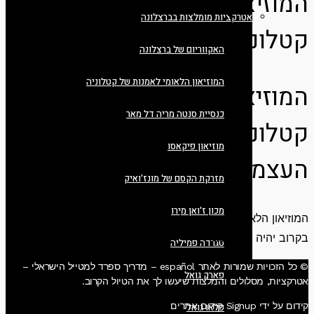
המוזיאון הלאומי לאמנות של
אטרקציות מומלצות בברצלונה
קטלוניה
האקווריום של ברצלונה
המוזיאון הלאומי לאמנות של קטלוניה
המוזיאון הלאומי לאמנות של
כנסיית סנטה מריה דל מאר
קטלוניה - מדריך למטייל
מוזיאון פיקאסו
העצמאי
מזרקת הקסם של מונז'ואיק
מכון ז'ואן מירו
המוזיאון הלאומי לאמנות של קטלוניה – מדריך למטייל העצמאי –
בקרוב יהיה פה משהו
סגרדה פמיליה
© כל הזכויות שמורות לאתר español – מדריך ספרד למטייל הישראלי –
פארק גואל
אטרקציות, מסלולים והמלצות שיעשו לך את הטיול הקרוב.
קידום על ידי Signup קידום אתרים
פלאו גואל