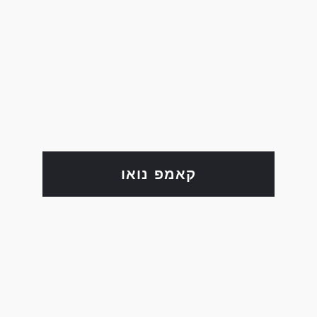
קאמפ נואו